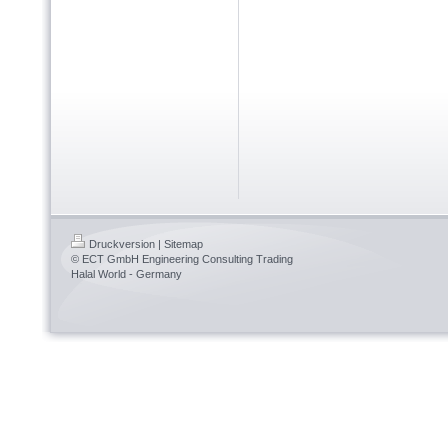
Druckversion
|
Sitemap
© ECT GmbH Engineering Consulting Trading
Halal World - Germany