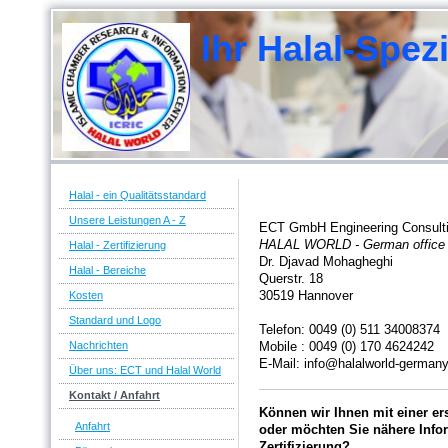
Ihr Halal-Spe
Berat
Zerti
Halal - ein Qualitätsstandard
Unsere Leistungen A - Z
ECT GmbH Engineering Consulti
HALAL WORLD - German office
Halal - Zertifizierung
Dr. Djavad Mohagheghi
Halal - Bereiche
Querstr. 18
30519 Hannover
Kosten
Standard und Logo
Telefon: 0049 (0) 511 34008374
Nachrichten
Mobile : 0049 (0) 170 4624242
E-Mail: info@halalworld-germany
Über uns: ECT und Halal World
Kontakt / Anfahrt
Können wir Ihnen mit einer er
Anfahrt
oder möchten Sie nähere Info
Zertifizierung?