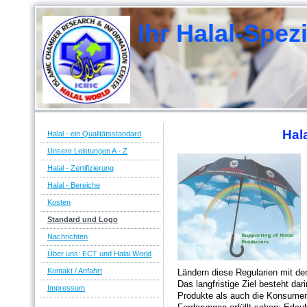
Ihr Halal-Spe
Berat
Zerti
Hal
Halal - ein Qualitätsstandard
Unsere Leistungen A - Z
Halal - Zertifizierung
Halal - Bereiche
Kosten
Standard und Logo
Nachrichten
Über uns: ECT und Halal World
Kontakt / Anfahrt
Ländern diese Regularien mit den
Das langfristige Ziel besteht dar
Impressum
Produkte als auch die Konsumen