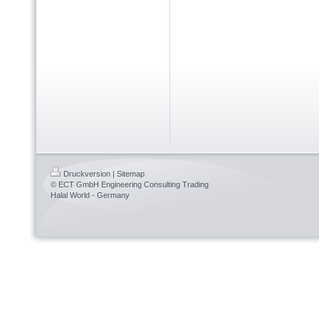
Druckversion
|
Sitemap
© ECT GmbH Engineering Consulting Trading
Halal World - Germany