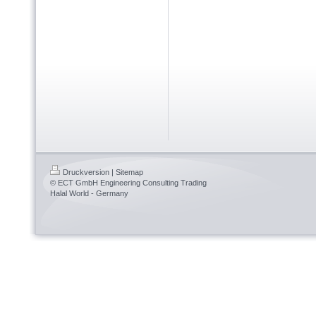
Druckversion
|
Sitemap
© ECT GmbH Engineering Consulting Trading
Halal World - Germany